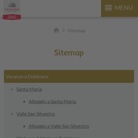
reorder
MENU
home
chevron_right
Sitemap
Sitemap
Vacanze a Dobbiaco
Santa Maria
Alloggio a Santa Maria
Valle San Silvestro
Alloggio a Valle San Silvestro